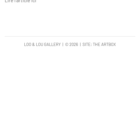
Lire l'article ici
LOO & LOU GALLERY | ©
2026 | SITE:
THE ARTBOX