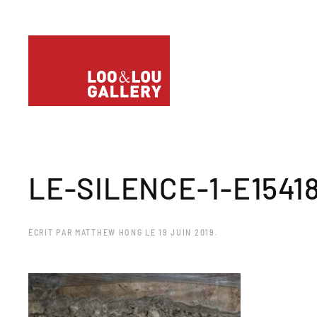
LE-SILENCE-1-E1541
ÉCRIT PAR
MATTHEW HONG
LE
19 JUIN 2019
.