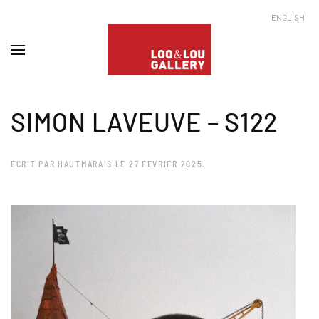
ENGLISH
SIMON LAVEUVE – S122
ÉCRIT PAR
HAUTMARAIS
LE
27 FÉVRIER 2025
.