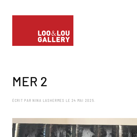
MER 2
ÉCRIT PAR
NINA LASHERMES
LE
24 MAI 2025
.