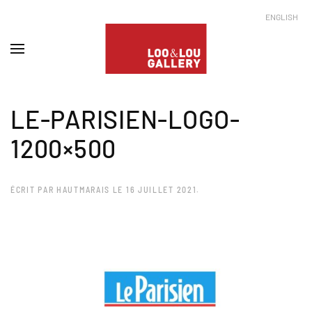
ENGLISH
LE-PARISIEN-LOGO-
1200×500
ÉCRIT PAR
HAUTMARAIS
LE
16 JUILLET 2021
.