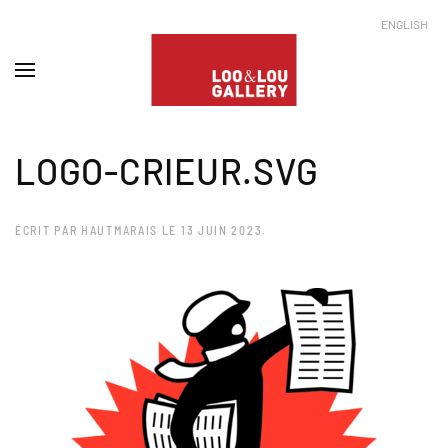
ENGLISH
LOGO-CRIEUR.SVG
ÉCRIT PAR
HAUTMARAIS
LE
13 JUIN 2023
.