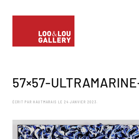
57×57-ULTRAMARINE
ÉCRIT PAR
HAUTMARAIS
LE
24 JANVIER 2023
.