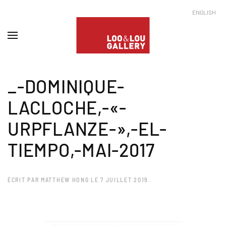
ENGLISH
_-DOMINIQUE-
LACLOCHE,-«-
URPFLANZE-»,-EL-
TIEMPO,-MAI-2017
ÉCRIT PAR
MATTHEW HONG
LE
7 JUILLET 2019
.