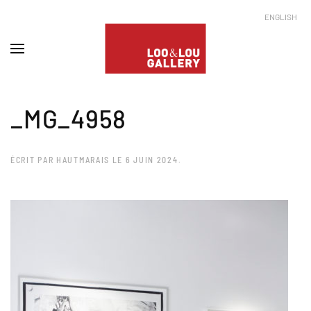
ENGLISH
_MG_4958
ÉCRIT PAR
HAUTMARAIS
LE
6 JUIN 2024
.