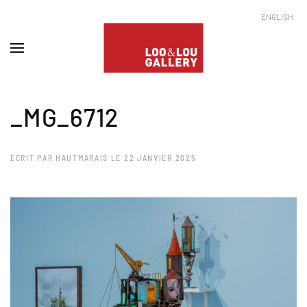
ENGLISH
_MG_6712
ÉCRIT PAR
HAUTMARAIS
LE
22 JANVIER 2025
.