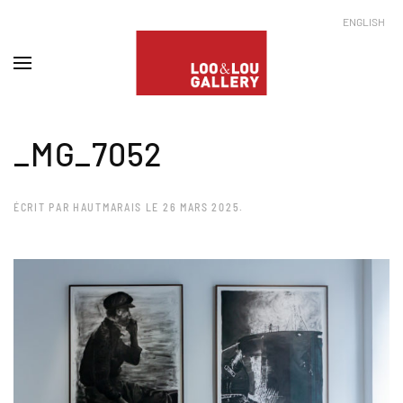
ENGLISH
_MG_7052
ÉCRIT PAR
HAUTMARAIS
LE
26 MARS 2025
.