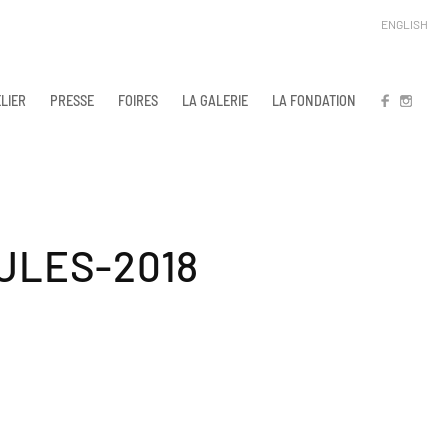
ENGLISH
LIER
PRESSE
FOIRES
LA GALERIE
LA FONDATION
FB
IN
ULES-2018