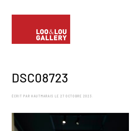
DSC08723
ÉCRIT PAR
HAUTMARAIS
LE
27 OCTOBRE 2023
.