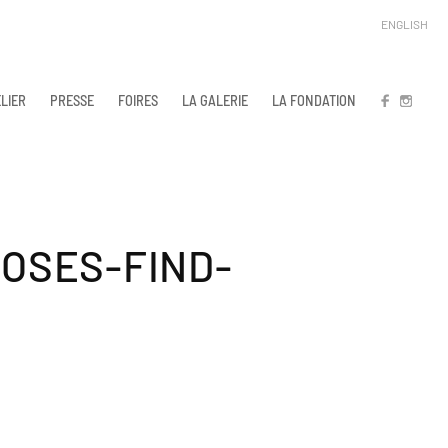
ENGLISH
LIER
PRESSE
FOIRES
LA GALERIE
LA FONDATION
FB
IN
OSES-FIND-