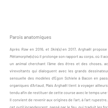
Parois anatomiques
Après
Raw
en 2016, et
Skin(s)
en 2017, Arghaël propose u
Métamorphe(s)
où il prolonge son rapport au corps, où il a
un animal cherchant l’âme des êtres et des choses, ac
virevoltants qui dialoguent avec les grands dessinate
sensuelle des modèles d’Egon Schiele à Bacon en passan
organiques d’Artaud. Mais Arghaël tient à voyager ailleurs
tendu afin de restituer de cette course avec le temps une
Il convient de revenir aux origines de l’art, à l’art rupest
cet outil incandescent, passé par le feu, qui traduit les f