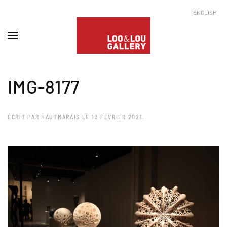
ENGLISH
IMG-8177
ÉCRIT PAR
HAUTMARAIS
LE
13 FÉVRIER 2021
.