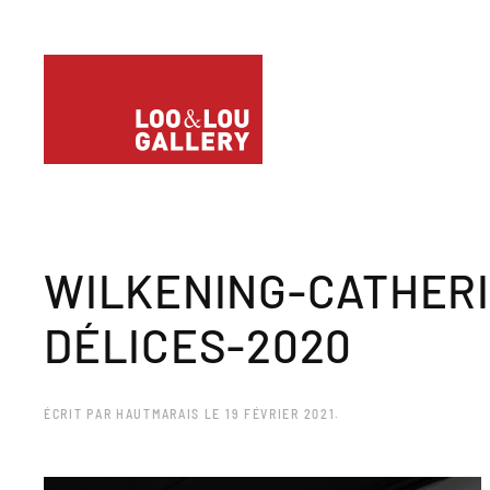
WILKENING-CATHER
DÉLICES-2020
ÉCRIT PAR
HAUTMARAIS
LE
19 FÉVRIER 2021
.