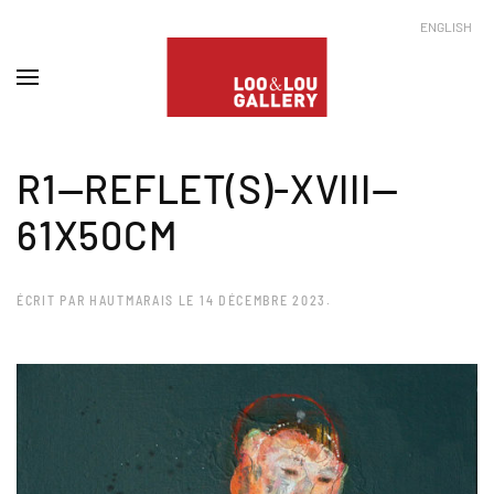
ENGLISH
R1—REFLET(S)-XVIII—
61X50CM
ÉCRIT PAR
HAUTMARAIS
LE
14 DÉCEMBRE 2023
.