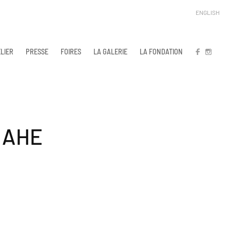
ENGLISH
LIER
PRESSE
FOIRES
LA GALERIE
LA FONDATION
FB
IN
MAHE