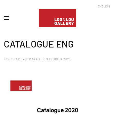
ENGLISH
CATALOGUE ENG
ÉCRIT PAR
HAUTMARAIS
LE
9 FÉVRIER 2021
.